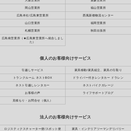
大阪営業所
愛媛営業所
岡山営業所
福山営業所
広島本社/広島東営業所
西風新都物流センター
山口営業所
福岡営業所
札幌営業所
秋田出張所
広島南営業所（★広島東営業所へ統合しまし
た）
個人のお客様向けサービス
引越しサービス
家具移動/家具組立、家具の引取り
トランクルーム ネストBOX
ドライバー付きレンタカー ドラレン
ネスト引越しレンタカー
ネストバイクガレージ
お客様の声
ライフサポートブログ
見積もり・お問合せ（個人）
法人のお客様向けサービス
ロジスティクスチャーター便/スポット便
家具・インテリアツーマンデリバリー