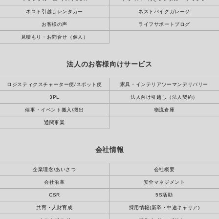
ネスト引越しレンタカー
ネストバイクガレージ
お客様の声
ライフサポートブログ
見積もり・お問合せ（個人）
法人のお客様向けサービス
ロジスティクスチャーター便/スポット便
家具・インテリアツーマンデリバリー
3PL
法人向け引越し（法人契約）
催事・イベント搬入/搬出
物流倉庫
通関事業
会社情報
企業理念/あいさつ
会社概要
会社沿革
安全マネジメント
CSR
5S活動
共育・人財育成
採用情報(新卒・中途キャリア)