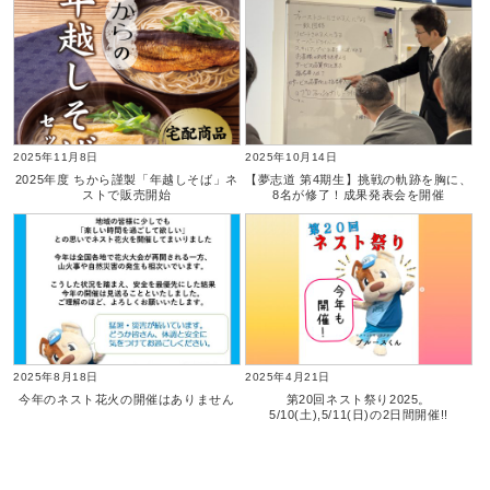
2025年11月8日
2025年10月14日
2025年度 ちから謹製「年越しそば」ネ
【夢志道 第4期生】挑戦の軌跡を胸に、
ストで販売開始
8名が修了！成果発表会を開催
2025年8月18日
2025年4月21日
今年のネスト花火の開催はありません
第20回ネスト祭り2025。
5/10(土),5/11(日)の2日間開催!!