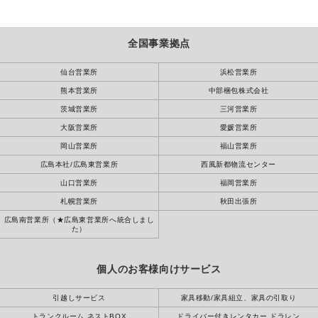
全国事業拠点
仙台営業所
浜松営業所
熊本営業所
中部梱包株式会社
茨城営業所
三河営業所
大阪営業所
愛媛営業所
岡山営業所
福山営業所
広島本社/広島東営業所
西風新都物流センター
山口営業所
福岡営業所
札幌営業所
秋田出張所
広島南営業所（★広島東営業所へ統合しまし
た）
個人のお客様向けサービス
引越しサービス
家具移動/家具組立、家具の引取り
トランクルーム ネストBOX
ドライバー付きレンタカー ドラレン