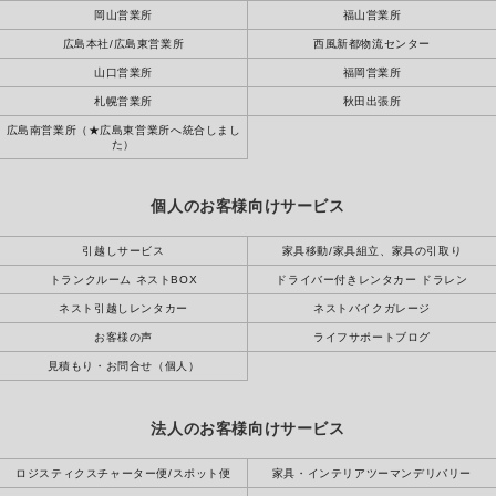
岡山営業所
福山営業所
広島本社/広島東営業所
西風新都物流センター
山口営業所
福岡営業所
札幌営業所
秋田出張所
広島南営業所（★広島東営業所へ統合しまし
た）
個人のお客様向けサービス
引越しサービス
家具移動/家具組立、家具の引取り
トランクルーム ネストBOX
ドライバー付きレンタカー ドラレン
ネスト引越しレンタカー
ネストバイクガレージ
お客様の声
ライフサポートブログ
見積もり・お問合せ（個人）
法人のお客様向けサービス
ロジスティクスチャーター便/スポット便
家具・インテリアツーマンデリバリー