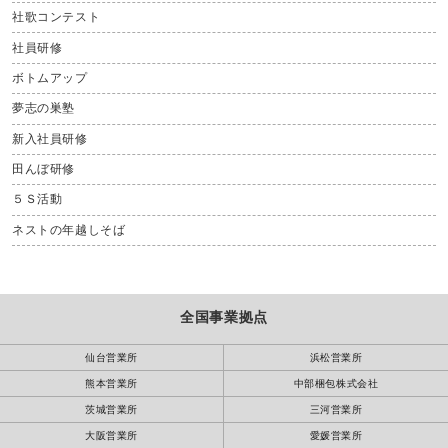
社歌コンテスト
社員研修
ボトムアップ
夢志の巣塾
新入社員研修
田んぼ研修
５Ｓ活動
ネストの年越しそば
全国事業拠点
仙台営業所
浜松営業所
熊本営業所
中部梱包株式会社
茨城営業所
三河営業所
大阪営業所
愛媛営業所