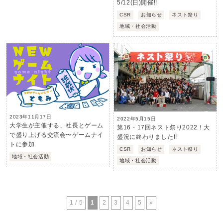
5/12(日)開催!!
CSR
お知らせ
ネスト祭り
地域・社会活動
2023年11月17日
2022年5月15日
大学生が主催する、社長とゲーム
第16・17回ネスト祭り2022！大
で盛り上げる交流会〜ゲームナイ
盛況に終わりました!!
トに参加
CSR
お知らせ
ネスト祭り
地域・社会活動
地域・社会活動
1 / 5
1
2
3
4
5
»