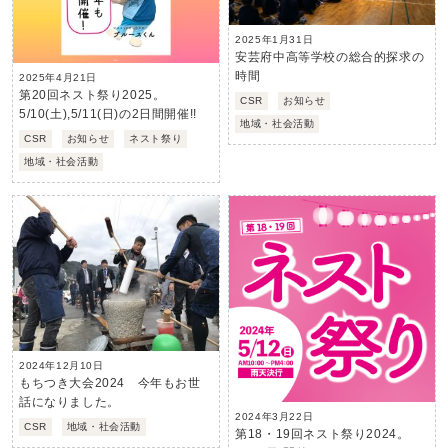
2025年1月31日
安芸府中高等学校の総合的探求の
時間
2025年4月21日
第20回ネスト祭り2025。
CSR
お知らせ
5/10(土),5/11(日)の2日間開催!!
地域・社会活動
CSR
お知らせ
ネスト祭り
地域・社会活動
2024年12月10日
もちつき大会2024 今年もお世
話になりました。
2024年3月22日
CSR
地域・社会活動
第18・19回ネスト祭り2024。