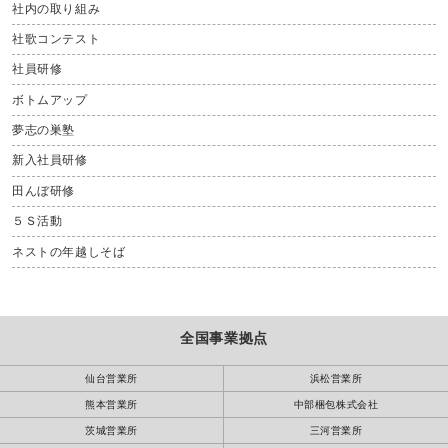
社内の取り組み
社歌コンテスト
社員研修
ボトムアップ
夢志の巣塾
新入社員研修
田んぼ研修
５Ｓ活動
ネストの年越しそば
全国事業拠点
仙台営業所
浜松営業所
熊本営業所
中部梱包株式会社
茨城営業所
三河営業所