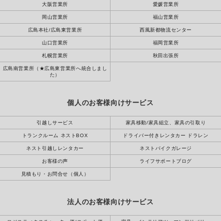
大阪営業所
愛媛営業所
岡山営業所
福山営業所
広島本社/広島東営業所
西風新都物流センター
山口営業所
福岡営業所
札幌営業所
秋田出張所
広島南営業所（★広島東営業所へ統合しまし
た）
個人のお客様向けサービス
引越しサービス
家具移動/家具組立、家具の引取り
トランクルーム ネストBOX
ドライバー付きレンタカー ドラレン
ネスト引越しレンタカー
ネストバイクガレージ
お客様の声
ライフサポートブログ
見積もり・お問合せ（個人）
法人のお客様向けサービス