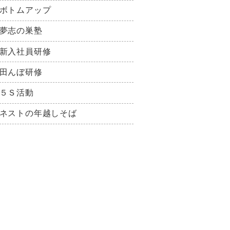
ボトムアップ
夢志の巣塾
新入社員研修
田んぼ研修
５Ｓ活動
ネストの年越しそば