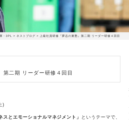
・3PL
>
ネストブログ
>
上級社員研修『夢志の巣塾』第二期 リーダー研修４回目
』第二期 リーダー研修４回目
土)
ネスとエモーショナルマネジメント」
というテーマで、