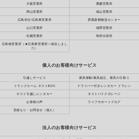
大阪営業所
愛媛営業所
岡山営業所
福山営業所
広島本社/広島東営業所
西風新都物流センター
山口営業所
福岡営業所
札幌営業所
秋田出張所
広島南営業所（★広島東営業所へ統合しまし
た）
個人のお客様向けサービス
引越しサービス
家具移動/家具組立、家具の引取り
トランクルーム ネストBOX
ドライバー付きレンタカー ドラレン
ネスト引越しレンタカー
ネストバイクガレージ
お客様の声
ライフサポートブログ
見積もり・お問合せ（個人）
法人のお客様向けサービス