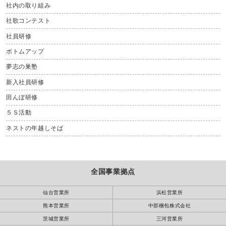
社内の取り組み
社歌コンテスト
社員研修
ボトムアップ
夢志の巣塾
新入社員研修
田んぼ研修
５Ｓ活動
ネストの年越しそば
全国事業拠点
仙台営業所
浜松営業所
熊本営業所
中部梱包株式会社
茨城営業所
三河営業所