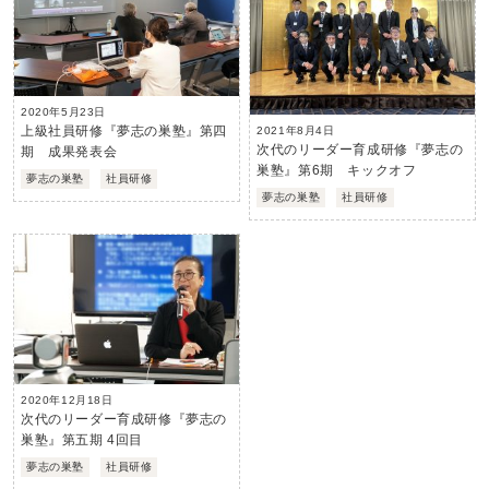
2020年5月23日
上級社員研修『夢志の巣塾』第四
2021年8月4日
次代のリーダー育成研修『夢志の
期 成果発表会
巣塾』第6期 キックオフ
夢志の巣塾
社員研修
夢志の巣塾
社員研修
2020年12月18日
次代のリーダー育成研修『夢志の
巣塾』第五期 4回目
夢志の巣塾
社員研修