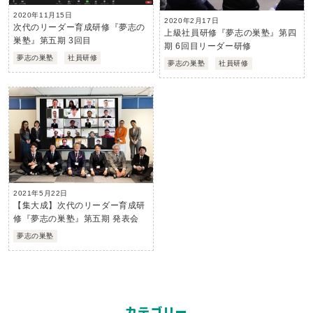
2020年11月15日
2020年2月17日
次代のリーダー育成研修『夢志の
上級社員研修『夢志の巣塾』第四
巣塾』第五期 3回目
期 6回目リーダー研修
夢志の巣塾
社員研修
夢志の巣塾
社員研修
2021年5月22日
【集大成】次代のリーダー育成研
修『夢志の巣塾』第五期 発表会
夢志の巣塾
カテゴリー