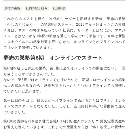
夢志の巣塾
社内の取り組み
社員研修
これからのネストを担う、次代のリーダーを育成する研修「夢志の巣塾
（むしのすじゅく）」の第6期がスタート。2016年から始まったこの社員
研修は、ネストの将来を担っていく社員に、リーダーとはなにか、マネジ
メントとはなにかを1年間の研修を通じて学んでいく研修です。今年は新型
コロナウイルスの感染対策を行いながら、オンラインとオフラインのハイ
ブリットで開催していきます。
夢志の巣塾第6期 オンラインでスタート
第6期を迎える夢志の巣塾。第5期は全てオンラインでの開催になり、一回
も会うことができませんでした。
なので、第6期ではオフラインでも行いたいと、新型コロナウイルスの感染
拡大の状況を見ながら、感染対策をしっかりと行いオフラインでも開催し
ていきたいと思います。
第一回目の今回は、残念ながらオフラインで始めることはできず、オンラ
インでのスタートとなりました。しかし、会は終始和やかな雰囲気で進ん
でいきました。
第6期の講師も引き続き株式会社CUA代表 生き方ソムリエ 盛矢澄香先生を
お迎えし進んでいきます。これまでの受講生からは「怖くも優しい愛情の