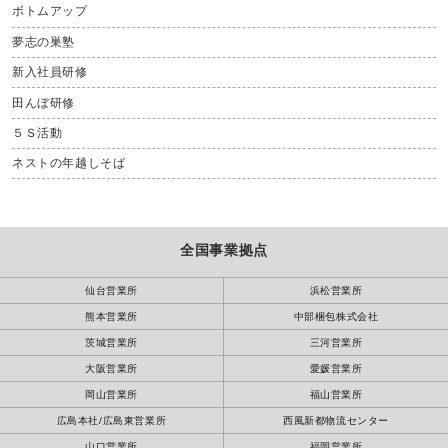
ボトムアップ
夢志の巣塾
新入社員研修
田んぼ研修
５Ｓ活動
ネストの年越しそば
全国事業拠点
仙台営業所
浜松営業所
熊本営業所
中部梱包株式会社
茨城営業所
三河営業所
大阪営業所
愛媛営業所
岡山営業所
福山営業所
広島本社/広島東営業所
西風新都物流センター
山口営業所
福岡営業所