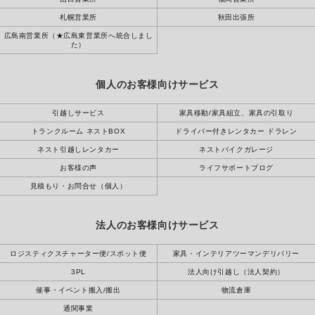
札幌営業所
秋田出張所
広島南営業所（★広島東営業所へ統合しまし
た）
個人のお客様向けサービス
引越しサービス
家具移動/家具組立、家具の引取り
トランクルーム ネストBOX
ドライバー付きレンタカー ドラレン
ネスト引越しレンタカー
ネストバイクガレージ
お客様の声
ライフサポートブログ
見積もり・お問合せ（個人）
法人のお客様向けサービス
ロジスティクスチャーター便/スポット便
家具・インテリアツーマンデリバリー
3PL
法人向け引越し（法人契約）
催事・イベント搬入/搬出
物流倉庫
通関事業