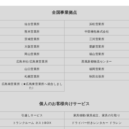
全国事業拠点
仙台営業所
浜松営業所
熊本営業所
中部梱包株式会社
茨城営業所
三河営業所
大阪営業所
愛媛営業所
岡山営業所
福山営業所
広島本社/広島東営業所
西風新都物流センター
山口営業所
福岡営業所
札幌営業所
秋田出張所
広島南営業所（★広島東営業所へ統合しまし
た）
個人のお客様向けサービス
引越しサービス
家具移動/家具組立、家具の引取り
トランクルーム ネストBOX
ドライバー付きレンタカー ドラレン