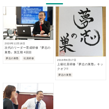
2020年12月18日
次代のリーダー育成研修『夢志の
巣塾』第五期 4回目
夢志の巣塾
社員研修
2016年6月17日
上級社員研修『夢志の巣塾』キッ
クオフ!!
夢志の巣塾