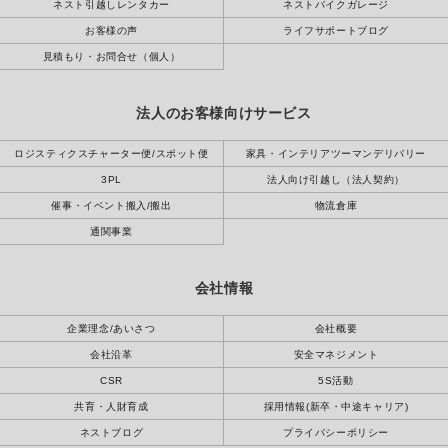
ネスト引越しレンタカー
ネストバイクガレージ
お客様の声
ライフサポートブログ
見積もり・お問合せ（個人）
法人のお客様向けサービス
ロジスティクスチャーター便/スポット便
家具・インテリアツーマンデリバリー
3PL
法人向け引越し（法人契約）
催事・イベント搬入/搬出
物流倉庫
通関事業
会社情報
企業理念/あいさつ
会社概要
会社沿革
安全マネジメント
CSR
5S活動
共育・人財育成
採用情報(新卒・中途キャリア)
ネストブログ
プライバシーポリシー