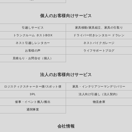
個人のお客様向けサービス
引越しサービス
家具移動/家具組立、家具の引取り
トランクルーム ネストBOX
ドライバー付きレンタカー ドラレン
ネスト引越しレンタカー
ネストバイクガレージ
お客様の声
ライフサポートブログ
見積もり・お問合せ（個人）
法人のお客様向けサービス
ロジスティクスチャーター便/スポット便
家具・インテリアツーマンデリバリー
3PL
法人向け引越し（法人契約）
催事・イベント搬入/搬出
物流倉庫
通関事業
会社情報