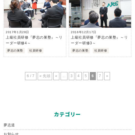
2017年1月28日
2016年12月17日
上級社員研修『夢志の巣塾』～リ
上級社員研修『夢志の巣塾』～リ
ーダー研修4～
ーダー研修3～
夢志の巣塾
社員研修
夢志の巣塾
社員研修
6 / 7
« 先頭
«
...
3
4
5
6
7
»
カテゴリー
夢志道
お知らせ