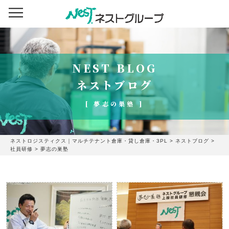
NEST BLOG
ネストブログ
[ 夢志の巣塾 ]
ネストロジスティクス｜マルチテナント倉庫・貸し倉庫・3PL
>
ネストブログ
>
社員研修
>
夢志の巣塾