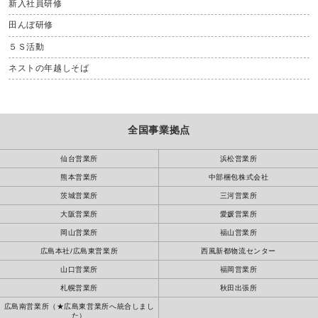
新入社員研修
田んぼ研修
５Ｓ活動
ネストの年越しそば
全国事業拠点
仙台営業所
浜松営業所
熊本営業所
中部梱包株式会社
茨城営業所
三河営業所
大阪営業所
愛媛営業所
岡山営業所
福山営業所
広島本社/広島東営業所
西風新都物流センター
山口営業所
福岡営業所
札幌営業所
秋田出張所
広島南営業所（★広島東営業所へ統合しまし
た）